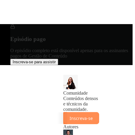
Episódio pago
O episódio completo está disponível apenas para os assinantes
pagos de Gestão de Conteúdo
Inscreva-se para assistir
Comunidade
Conteúdos densos
e técnicos da
comunidade.
Inscreva-se
Autores