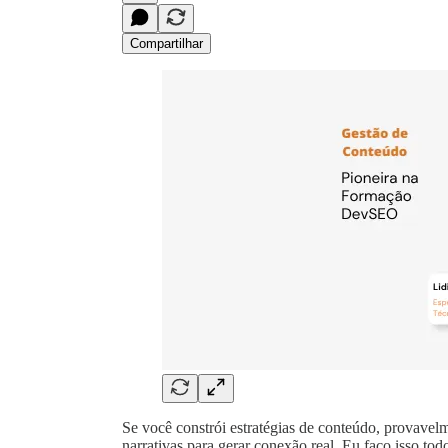
Compartilhar
Se você constrói estratégias de conteúdo, provavelm
narrativas para gerar conexão real. Eu faço isso to