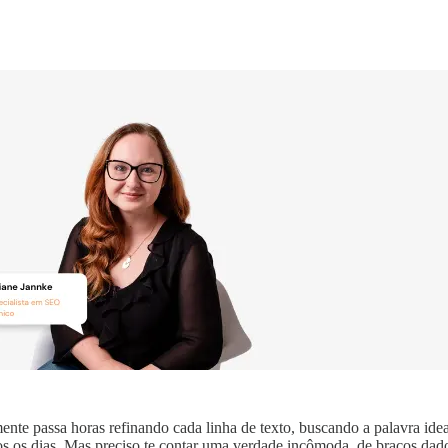
ente passa horas refinando cada linha de texto, buscando a palavra idea
dos os dias. Mas preciso te contar uma verdade incômoda, de braços dad